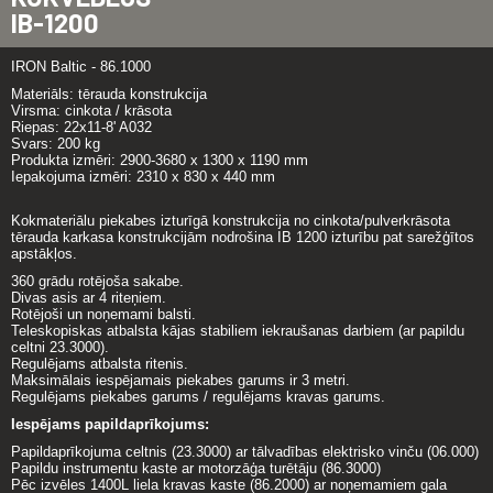
IB-1200
IRON Baltic - 86.1000
Materiāls: tērauda konstrukcija
Virsma: cinkota / krāsota
Riepas: 22x11-8' A032
Svars: 200 kg
Produkta izmēri: 2900-3680 x 1300 x 1190 mm
Iepakojuma izmēri: 2310 x 830 x 440 mm
Kokmateriālu piekabes izturīgā konstrukcija no cinkota/pulverkrāsota
tērauda karkasa konstrukcijām nodrošina IB 1200 izturību pat sarežģītos
apstākļos.
360 grādu rotējoša sakabe.
Divas asis ar 4 riteņiem.
Rotējoši un noņemami balsti.
Teleskopiskas atbalsta kājas stabiliem iekraušanas darbiem (ar papildu
celtni 23.3000).
Regulējams atbalsta ritenis.
Maksimālais iespējamais piekabes garums ir 3 metri.
Regulējams piekabes garums / regulējams kravas garums.
Iespējams papildaprīkojums:
Papildaprīkojuma celtnis (23.3000) ar tālvadības elektrisko vinču (06.000)
Papildu instrumentu kaste ar motorzāģa turētāju (86.3000)
Pēc izvēles 1400L liela kravas kaste (86.2000) ar noņemamiem gala