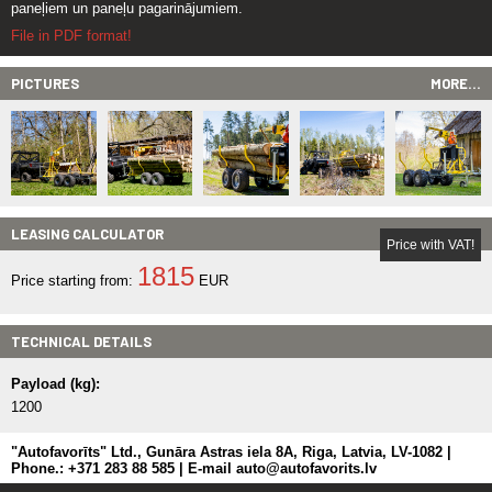
paneļiem un paneļu pagarinājumiem.
File in PDF format!
PICTURES
MORE...
LEASING CALCULATOR
Price with VAT!
1815
Price starting from:
EUR
TECHNICAL DETAILS
Payload (kg):
1200
"Autofavorīts" Ltd., Gunāra Astras iela 8A, Riga, Latvia, LV-1082 |
Phone.: +371 283 88 585 | E-mail auto@autofavorits.lv