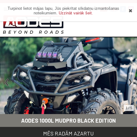
Turpinot lietot mājas lapu, Jūs piekrītat sīkdatņu izmantošanas
Motoveikals
noteikumiem.
Uzzināt vairāk šeit.
1 / 5
AODES 1000L MUDPRO BLACK EDITION
MĒS RADĀM AZARTU