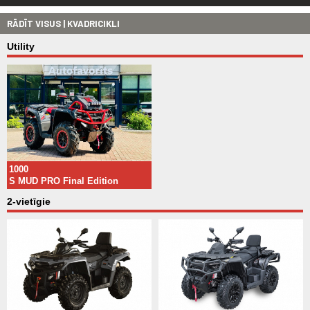
RĀDĪT VISUS | KVADRICIKLI
Utility
1000
S MUD PRO Final Edition
2-vietīgie