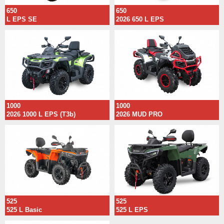
650
650
L EPS SE
2026 650 L EPS
1000
1000
2026 1000 L EPS (T3b)
2026 MUD PRO
525
525
525 L Basic
525 L EPS