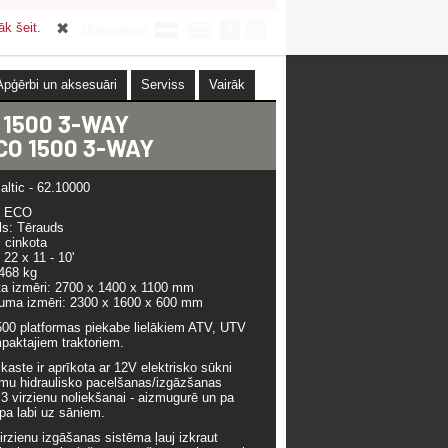
āk šeit.
Motoveikals
Apģērbi un aksesuāri
Serviss
Vairāk
 1500 3-WAY
ECO 1500 3-WAY
ltic - 62.10000
: ECO
ls: Tērauds
 cinkota
 22 x 11 - 10'
468 kg
a izmēri: 2700 x 1400 x 1100 mm
juma izmēri: 2300 x 1600 x 600 mm
00 platformas piekabe lielākiem ATV, UTV
paktajiem traktoriem.
kaste ir aprīkota ar 12V elektrisko sūkni
mu hidraulisko pacelšanas/izgāzšanas
u 3 virzienu noliekšanai - aizmugurē un pa
/ pa labi uz sāniem.
rzienu izgāšanas sistēma ļauj izkraut