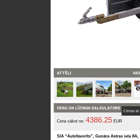
ATTĒLI
VAI
CENA UN LĪZINGA KALKULATORS
Cenas ar
4386.25
Cena sākot no:
EUR
SIA “Autofavorīts”, Gunāra Astras iela 8A,