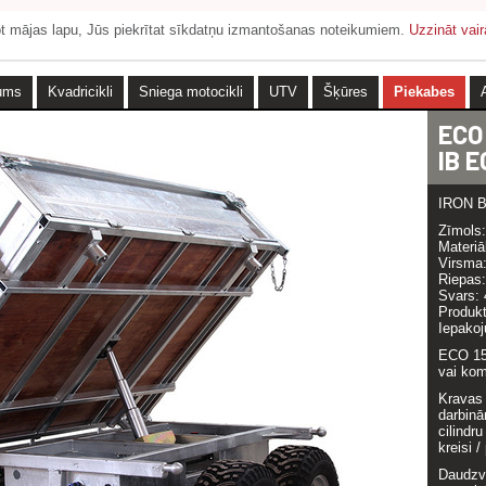
tot mājas lapu, Jūs piekrītat sīkdatņu izmantošanas noteikumiem.
Uzzināt vair
ums
Kvadricikli
Sniega motocikli
UTV
Šķūres
Piekabes
ECO
IB 
IRON Ba
Zīmols
Materiā
Virsma:
Riepas:
Svars: 
Produkt
Iepako
ECO 15
vai kom
Kravas 
darbinā
cilindr
kreisi 
Daudzvi