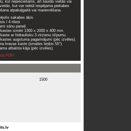
lu, kur nepieciešams, arī šaurās vietās vai
vietās, kur var nebūt iespējama piekabes
ošana atpakaļgaitā vai manevrēšana.
tējošs sakabes āķis.
is / 4 riteņi.
mi sānu paneļi.
kastes izmēri 1300 x 2000 x 400 mm.
kaste ar hidraulisku 3 virzienu slīpumu.
kastes augstuma pagarinājumi (pēc izvēles).
a kravas kaste (smailes leņķis 55°).
ama atbalsta kāja (pēc izvēles).
vot PDF!
1500
ts.lv