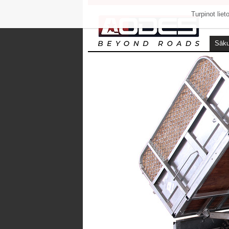
Turpinot lie
Sāk