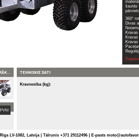
materiā
šaurās 
pārviet
360° ro
Divas as
Noņema
Kravas 
Kravas 
Kravas 
Paceļam
Regulēj
Sagata
RĀK...
TEHNISKIE DATI
Kravnesība (kg):
 PVN!
 Rīga LV-1082, Latvija | Tālrunis +371 29112496 | E-pasts moto@autofavori