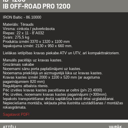
IB OFF-ROAD PRO 1200
IRON Baltic - 86.10000
Materiāls: Tērauds
Virsma: cinkota / pulverkrāsota
Riepas: 22 x 11 - 8' A032
Svars: 275,5 kg
Produkta izmēri:3370 x 1320 x 1100 mm
Iepakojuma izmēri: 2130 x 950 x 660 mm.
Lielākas ietilpības kravas piekabe ATV un UTV, arī kompakttraktoriem.
Manuāls pacēlājs uz kravas kastes.
Grozāmais sakabe
Noņemami sānu porta paplašinājumi uz kastes.
Noņemama priekšējā un aizmugurējā lūka uz kravas kastes.
Kravas kastes izmēri 2000 x 1100 x 520 mm (ar augstuma
pagarinājumiem 820 mm)
Regulējams atbalsta ritenis.
Pēc izvēles kravas kastes pacelšana ar celtni (p/n 23.4000)
Pēc izvēles, noņemami kravas kastes pagarinājumi (+300mm).
Iepakots transportēšanai drošā saplākšņa kastē ērtai uzglabāšanai.
Nepieciešama montāža, iekļauta pilna ilustrēta uzstādīšanas / montāžas
rokasgrāmata.
Sagatavot PDF!
ATTĒLI
VAIRĀK...