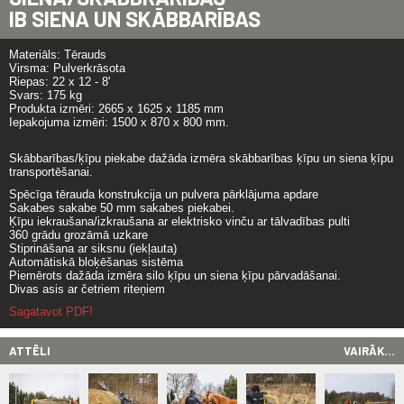
IB SIENA UN SKĀBBARĪBAS
Materiāls: Tērauds
Virsma: Pulverkrāsota
Riepas: 22 x 12 - 8'
Svars: 175 kg
Produkta izmēri: 2665 x 1625 x 1185 mm
Iepakojuma izmēri: 1500 x 870 x 800 mm.
Skābbarības/ķīpu piekabe dažāda izmēra skābbarības ķīpu un siena ķīpu
transportēšanai.
Spēcīga tērauda konstrukcija un pulvera pārklājuma apdare
Sakabes sakabe 50 mm sakabes piekabei.
Ķīpu iekraušana/izkraušana ar elektrisko vinču ar tālvadības pulti
360 grādu grozāmā uzkare
Stiprināšana ar siksnu (iekļauta)
Automātiskā bloķēšanas sistēma
Piemērots dažāda izmēra silo ķīpu un siena ķīpu pārvadāšanai.
Divas asis ar četriem riteņiem
Sagatavot PDF!
ATTĒLI
VAIRĀK...