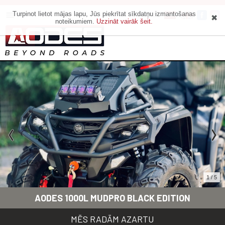
Turpinot lietot mājas lapu, Jūs piekrītat sīkdatņu izmantošanas
Motoveikals
noteikumiem.
Uzzināt vairāk šeit.
1 / 5
AODES 1000L MUDPRO BLACK EDITION
MĒS RADĀM AZARTU