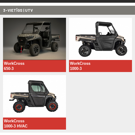
3-VIETĪGS | UTV
WorkCross
WorkCross
650-3
1000-3
WorkCross
1000-3 HVAC